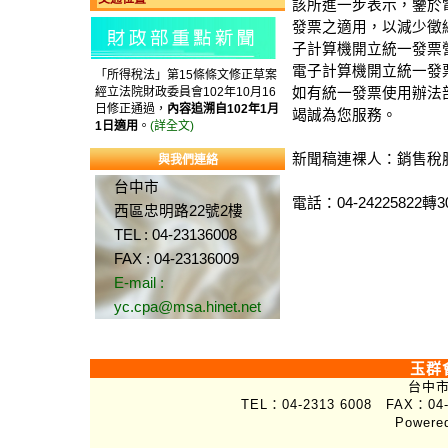
該所進一步表示，鑒於
發票之適用，以減少徵
子計算機開立統一發票營
電子計算機開立統一發
「所得稅法」第15條條文修正草案
經立法院財政委員會102年10月16
如有統一發票使用辦法部
日修正通過，
內容追溯自102年1月
竭誠為您服務。
1日適用
。
(詳全文)
新聞稿連裸人：銷售稅
與我們連絡
台中市
電話：04-24225822轉3
西區忠明路22號2樓
TEL : 04-23136008
FAX : 04-23136009
E-mail :
yc.cpa@msa.hinet.net
玉群
台中市
TEL：04-2313 6008 FAX：04-
Powere