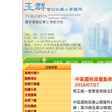
回首頁
關於玉群
服務項目
稅務行事曆
分類清單
事務所簡介
中區國稅局重點
服務項目
2016/07/27
稅務行事曆
知識分享
修正統一發票使用辦法第
法規搜尋
表單下載
中區國稅局東山稽徵所表
好站連結
條、第25條及第32條
交通位置