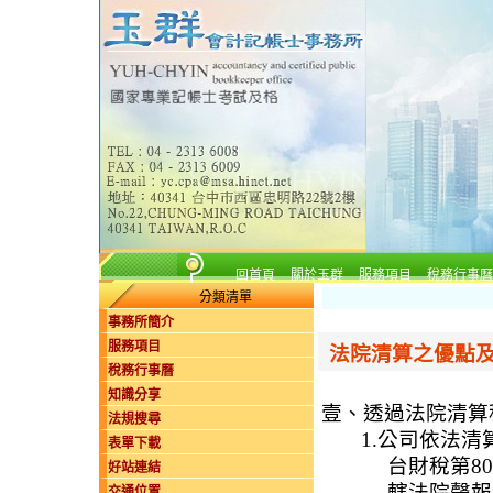
回首頁
關於玉群
服務項目
稅務行事曆
分類清單
事務所簡介
服務項目
法院清算之優點
稅務行事曆
知識分享
壹、透過法院清算
法規搜尋
1.公司依法
表單下載
台財稅第8
好站連結
轄法院聲報
交通位置