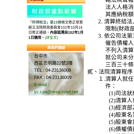
法人人格消
其應納稅額
2. 清算終
「所得稅法」第15條條文修正草案
經立法院財政委員會102年10月16
限制(財政
日修正通過，
內容追溯自102年1月
3. 依公司法
1日適用
。
(詳全文)
催告債權人
與我們連絡
不列入清算
台中市
就公司未分
西區忠明路22號2樓
三百三十條
TEL : 04-23136008
貳、法院清算程序
FAX : 04-23136009
１.清算人就任
E-mail :
件：
yc.cpa@msa.hinet.net
(1)司法
(2)清算
(3)經
(4)股東名
(5)股東
(6)債權