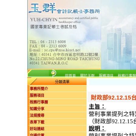
回首頁
關於玉群
服務項目
稅務行事曆
分類清單
事務所簡介
服務項目
財政部92.12.15
稅務行事曆
主旨：
知識分享
營利事業提列之特
法規搜尋
（財政部92.12.1
表單下載
說明：
好站連結
營利事業提列之特
交通位置