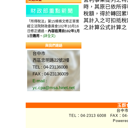
時，其原已依所得
稅額，得於轉回累
其計入之可扣抵稅
「所得稅法」第15條條文修正草案
經立法院財政委員會102年10月16
之計算公式計算之
日修正通過，
內容追溯自102年1月
1日適用
。
(詳全文)
與我們連絡
台中市
西區忠明路22號2樓
TEL : 04-23136008
FAX : 04-23136009
E-mail :
yc.cpa@msa.hinet.net
玉群
台中市
TEL：04-2313 6008 FAX：04-
Powere