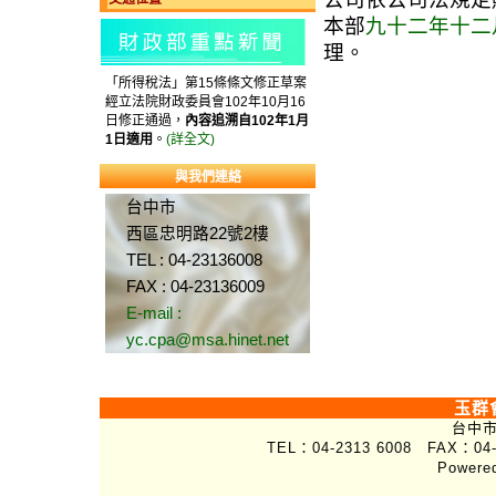
本部
九十二年十二
理。
「所得稅法」第15條條文修正草案
經立法院財政委員會102年10月16
日修正通過，
內容追溯自102年1月
1日適用
。
(詳全文)
與我們連絡
台中市
西區忠明路22號2樓
TEL : 04-23136008
FAX : 04-23136009
E-mail :
yc.cpa@msa.hinet.net
玉群
台中市
TEL：04-2313 6008 FAX：04-
Powere