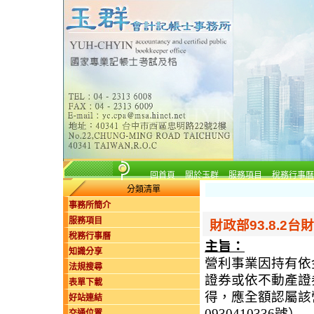
回首頁
關於玉群
服務項目
稅務行事曆
分類清單
事務所簡介
服務項目
財政部93.8.2台財
稅務行事曆
主旨：
知識分享
營利事業因持有依
法規搜尋
證券或依不動產證
表單下載
得，應全額認屬該營
好站連結
0930410336號）
交通位置