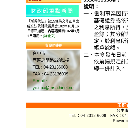
說明：
一、營利事業因持
基礎證券或依
「所得稅法」第15條條文修正草案
經立法院財政委員會102年10月16
之利息所得，
日修正通過，
內容追溯自102年1月
盈餘；其分離
1日適用
。
(詳全文)
定，於利息所
與我們連絡
帳戶餘額。
台中市
二、本令發布日前
西區忠明路22號2樓
依前揭規定計
TEL : 04-23136008
總一併計入。
FAX : 04-23136009
E-mail :
yc.cpa@msa.hinet.net
玉群
台中市
TEL：04-2313 6008 FAX：04-
Powere